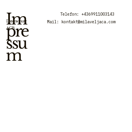
Im
Telefon: +4369911003143
Datenschutz
Mail:
kontakt@milaveljaca.com
pre
AGB
ssu
m