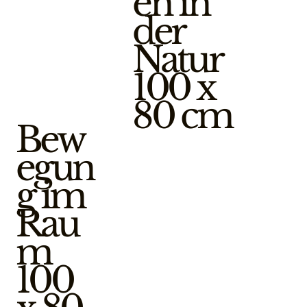
en in
der
Natur
100 x
80 cm
Bew
egun
g im
Rau
m
100