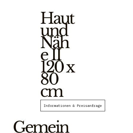
Haut
und
Näh
e II
120 x
80
cm
Gemein