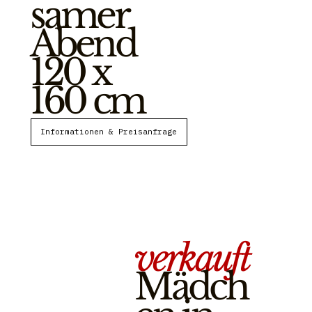
samer
Abend
120 x
160 cm
verkauft
Mädch