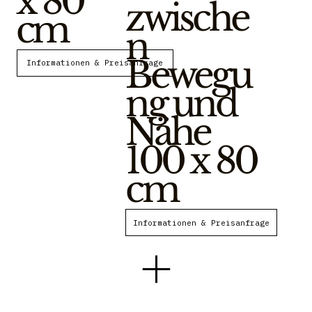
x 80
zwische
cm
n
Bewegu
ng und
Nähe
100 x 80
cm