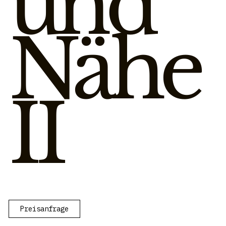
und
Nähe
II
Preisanfrage