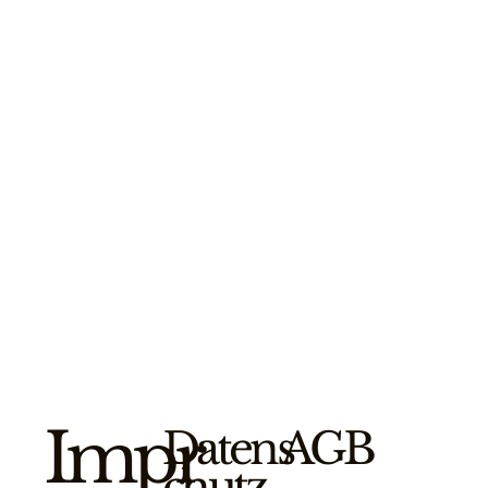
Impr
Datens
AGB
chutz