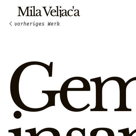
Mila Veljac'a
Ge