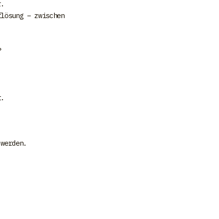
r.
flösung – zwischen
?
t.
 werden.