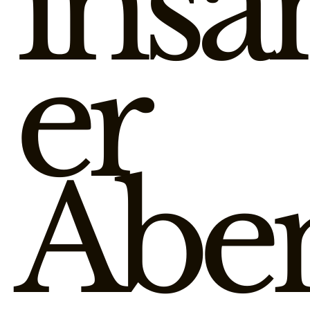
ins
er
Abe