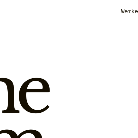
Werk
me