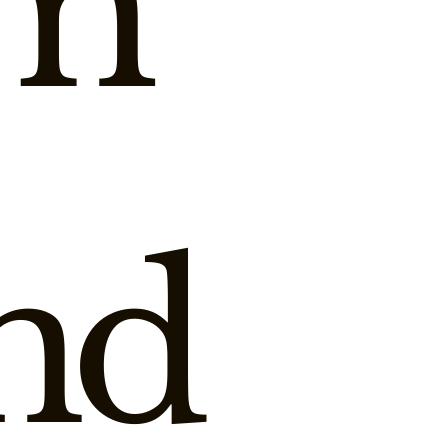
am
nd