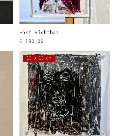
Fast Sichtbar
Preis
€ 180,00
13 x 13 cm