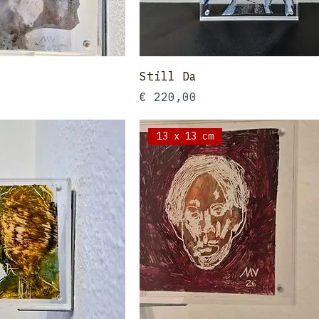
Still Da
Preis
€ 220,00
13 x 13 cm