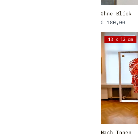
Ohne Blick
Preis
€ 180,00
13 x 13 cm
Nach Innen