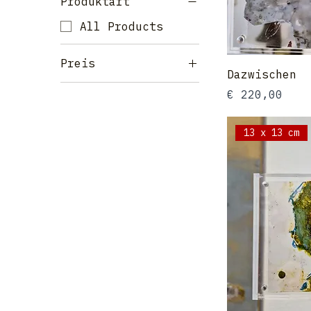
Produktart
All Products
Preis
Dazwischen
Preis
€ 220,00
180 €
220 €
13 x 13 cm