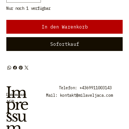
Nur noch 1 verfügbar
In den Warenkorb
Sofortkauf
Im
Telefon: +4369911003143
Datenschutz
Mail:
kontakt@milaveljaca.com
pre
AGB
ssu
m