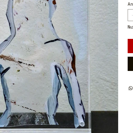
An
Nu