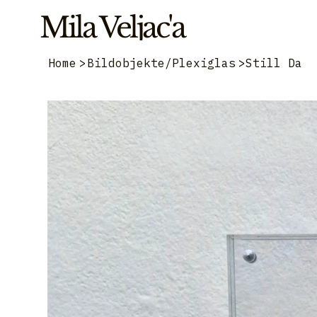
Mila Veljac'a
Home
>
Bildobjekte/Plexiglas
>
Still Da