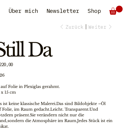
e
Über mich
Newsletter
Shop
Zurück
Weiter
Still Da
s
220,00
26
 auf Folie in Plexiglas gerahmt.
 x 15 cm
s ist keine klassische Malerei.Das sind Bildobjekte –Öl 
f Folie, im Raum gedacht.Leicht. Transparent.Und 
otzdem präsent.Sie verändern nicht nur die 
nd,sondern die Atmosphäre im Raum.Jedes Stück ist ein 
ikat.