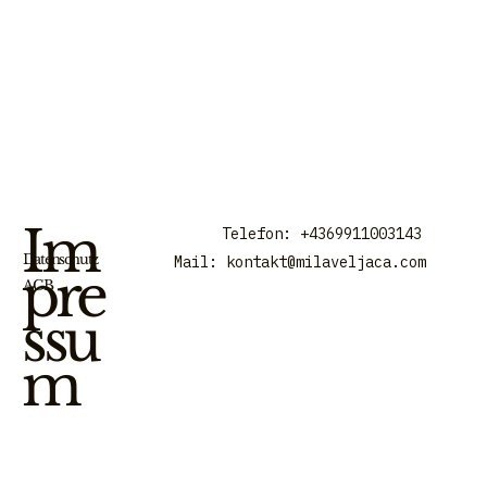
Im
Telefon: +4369911003143
Datenschutz
Mail:
kontakt@milaveljaca.com
pre
AGB
ssu
m