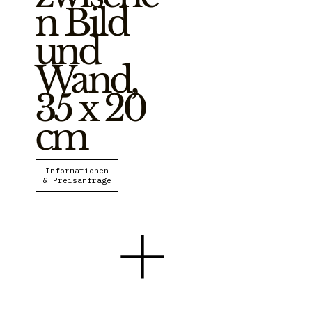
n Bild
und
Wand,
35 x 20
cm
Informationen