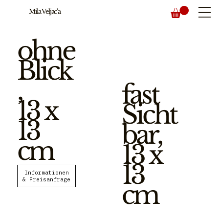
Mila Veljac'a
ohne
Blick
,
fast
13 x
Sicht
13
bar,
cm
13 x
13
Informationen
cm