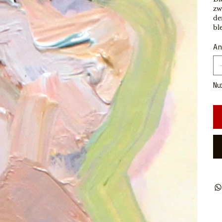
zw
de
bl
An
Nu