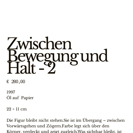
Zwischen
Bewegung und
Halt - 2
Preis
€ 280,00
1997
Öl auf  Papier
22 × 11 cm
Die Figur bleibt nicht stehen.Sie ist im Übergang – zwischen 
Vorwärtsgehen und Zögern.Farbe legt sich über den 
Körper, verdeckt und zeigt zugleich.Was sichtbar bleibt, ist 