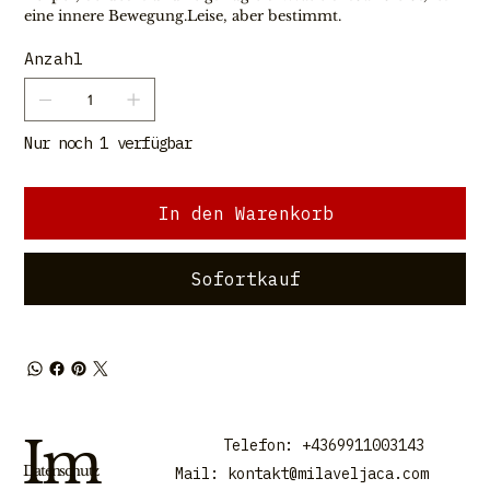
eine innere Bewegung.Leise, aber bestimmt.
Anzahl
Nur noch 1 verfügbar
In den Warenkorb
Sofortkauf
Im
Telefon: +4369911003143
Datenschutz
Mail:
kontakt@milaveljaca.com