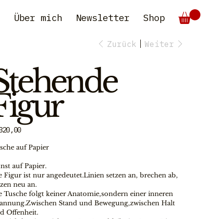
e
Über mich
Newsletter
Shop
Zurück
Weiter
Stehende
Figur
s
320,00
sche auf Papier
nst auf Papier.
e Figur ist nur angedeutet.Linien setzen an, brechen ab, 
tzen neu an.
e Tusche folgt keiner Anatomie,sondern einer inneren 
annung.Zwischen Stand und Bewegung,zwischen Halt 
d Offenheit.