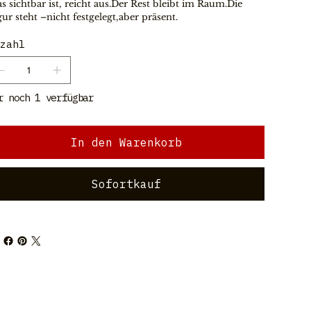
s sichtbar ist, reicht aus.Der Rest bleibt im Raum.Die 
gur steht –nicht festgelegt,aber präsent.
zahl
r noch 1 verfügbar
In den Warenkorb
Sofortkauf