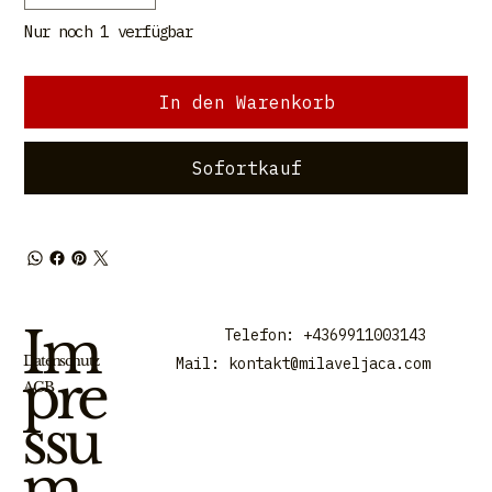
Nur noch 1 verfügbar
In den Warenkorb
Sofortkauf
Im
Telefon: +4369911003143
Datenschutz
Mail:
kontakt@milaveljaca.com
pre
AGB
ssu
m