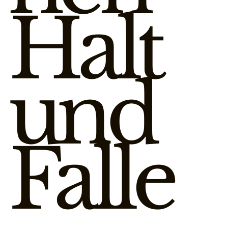
Halt
und
Falle