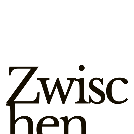
Zwisc
hen