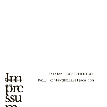
Im
Telefon: +4369911003143
Datenschutz
Mail:
kontakt@milaveljaca.com
pre
AGB
ssu