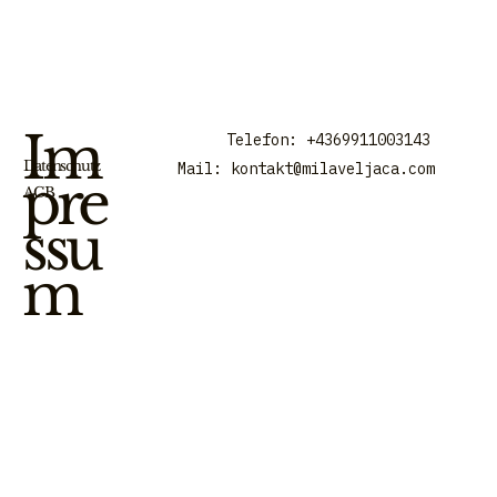
Im
Telefon: +4369911003143
Datenschutz
Mail:
kontakt@milaveljaca.com
pre
AGB
ssu
m