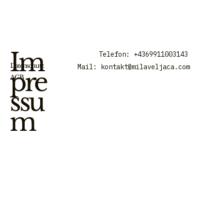
Im
Telefon: +4369911003143
Datenschutz
Mail:
kontakt@milaveljaca.com
pre
AGB
ssu
m