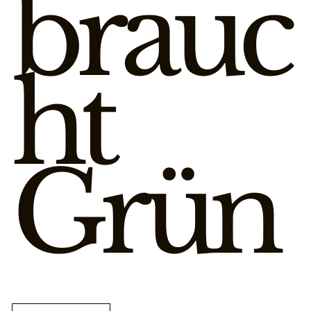
brauc
ht
Grün