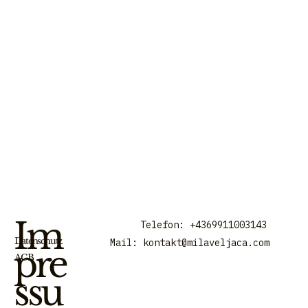
Im
Telefon: +4369911003143
Datenschutz
Mail:
kontakt@milaveljaca.com
pre
AGB
ssu