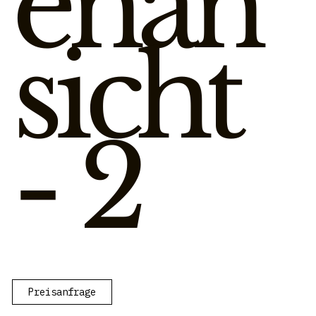
enan
sicht
- 2
Preisanfrage