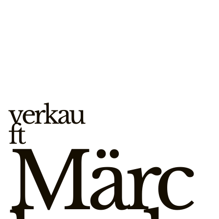
verkau
ft
Märc