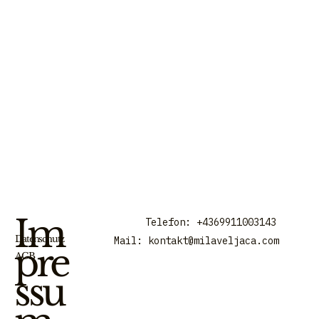
Im
Telefon: +4369911003143
Datenschutz
Mail:
kontakt@milaveljaca.com
pre
AGB
ssu