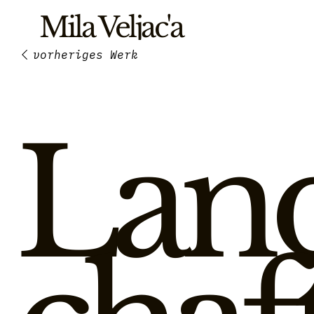
Mila Veljac'a
Lan