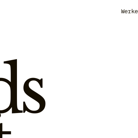
Werk
ds