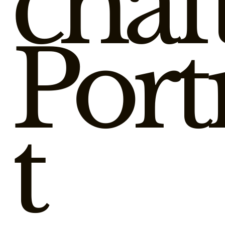
chaf
Port
t