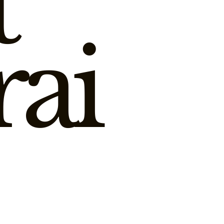
t
rai