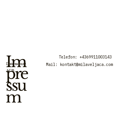
Im
Telefon: +4369911003143
Datenschutz
Mail:
kontakt@milaveljaca.com
pre
AGB
ssu
m