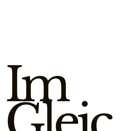
Im
Gleic