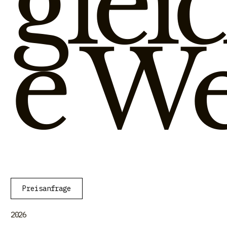
glei
e We
Preisanfrage
2026