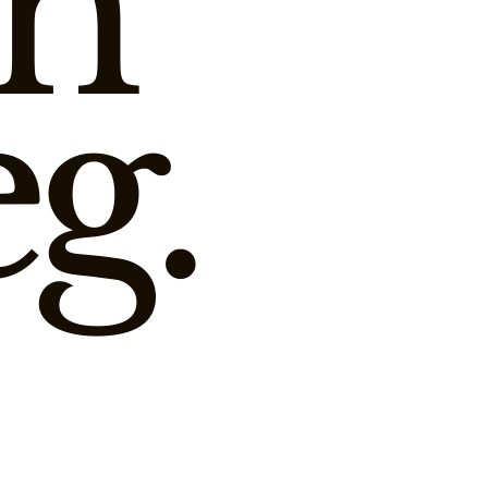
ch
g.