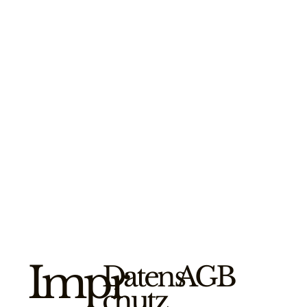
Impr
Datens
AGB
chutz