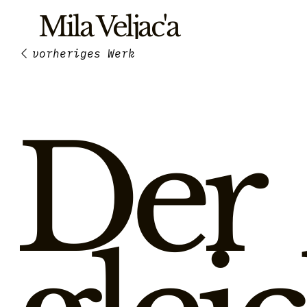
Mila Veljac'a
Der