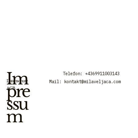
Im
Telefon: +4369911003143
Datenschutz
Mail:
kontakt@milaveljaca.com
pre
AGB
ssu
m