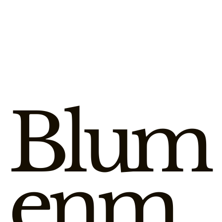
Blum
enm