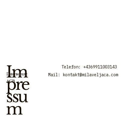
Im
Telefon: +4369911003143
Datenschutz
Mail:
kontakt@milaveljaca.com
pre
AGB
ssu
m