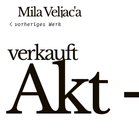
Mila Veljac'a
verkauft
Akt 