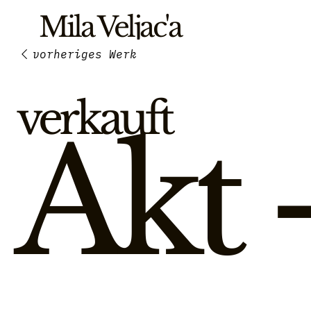
Mila Veljac'a
verkauft
Akt -