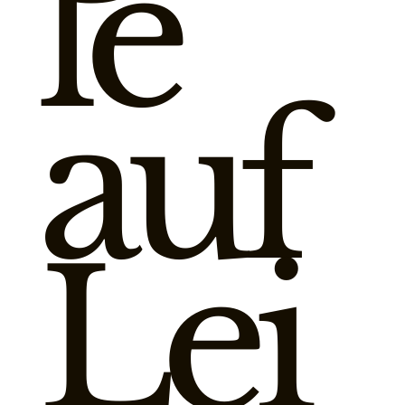
le
auf
Lei