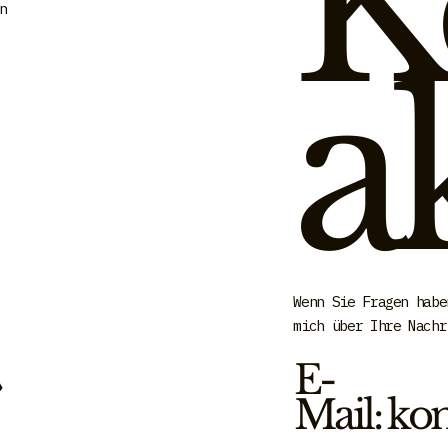
K
n
a
Wenn Sie Fragen habe
mich über Ihre Nachr
​E-
Mail:
kon