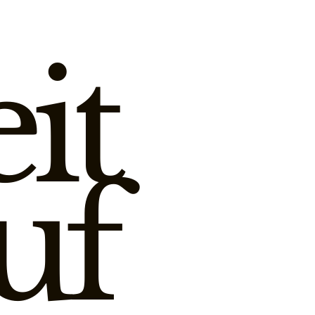
it
uf