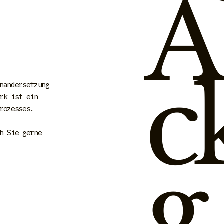
A
c
nandersetzung
rk ist ein
rozesses.
h Sie gerne
g