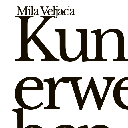
Kun
Mila Veljac'a
erw