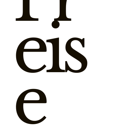
eis
e