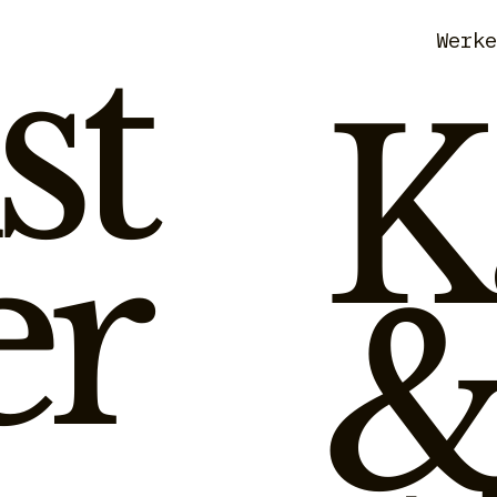
st
Werk
K
er