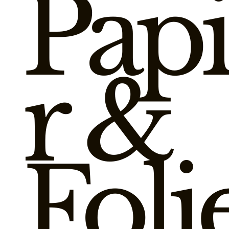
Papi
r &
Folie