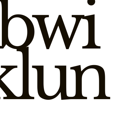
bwi
klun