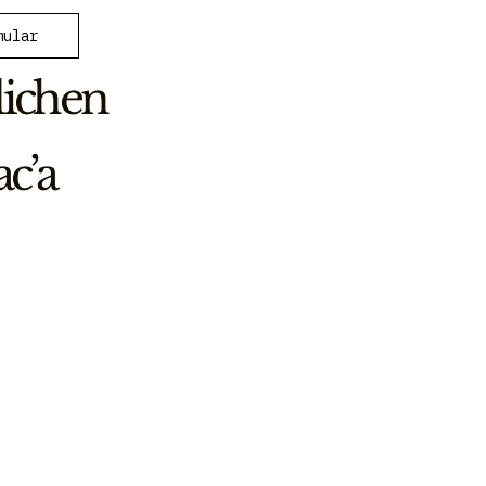
mular
lichen
ac’a